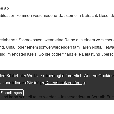
se ab
r Situation kommen verschiedene Bausteine in Betracht. Besond
ereinbarten Stornokosten, wenn eine Reise aus einem versicher
ng, Unfall oder einem schwerwiegenden familiären Notfall, etwa
g im engsten Kreis. So bleibt die finanzielle Belastung übersc
en Betrieb der Website unbedingt erforderlich. Andere Cookies
Notfall eintreten. Muss der Aufenthalt vorzeitig beendet oder v
ationen finden Sie in der
Datenschutzerklärung
.
isekosten sowie nicht genutzte Reiseleistungen.
g
 Einstellungen
land kann schnell teuer werden – insbesondere außerhalb Euro
ernimmt Arzt- und Behandlungskosten und organisiert im Ernstf
steht die Gesundheit im Mittelpunkt, nicht die Rechnung.