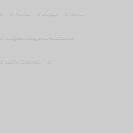
Portrait
Kontakt
Termin
info@serviceagentur-skoczek.de
06074 72 80 950