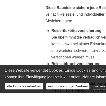
Diese Bausteine sichern jede Rei
Je nach Reiseziel und individuelle
Absicherungen:
Reiserücktrittsversicherung
Sie übernimmt die vertraglich v
kann – etwa bei akuter Erkranku
unerwarteten schweren Erkrankun
verschoben werden muss.
Reiseabbruchversicherung
Diese Website verwendet Cookies. Einige Cookies sind für d
Auch während der Reise kann ein 
können Ihre Einwilligung jederzeit widerrufen. Nähere Inform
Versicherung zusätzliche Rückre
Auslandskrankenversicherun
alle Cookies erlauben
nur notwendige Cookies
weitere
Medizinische Versorgung im Aus
Auslandskrankenversicherung üb
sinnvollen Rücktransport. Damit 